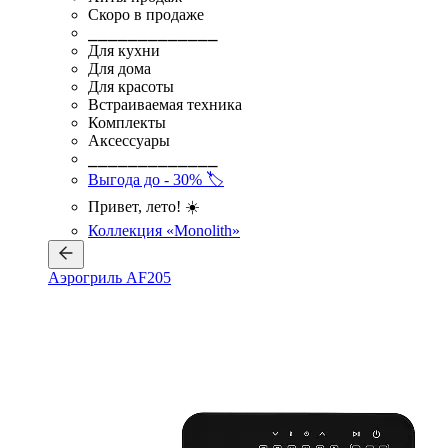
Скоро в продаже
⎯⎯⎯⎯⎯⎯⎯⎯⎯⎯⎯⎯⎯
Для кухни
Для дома
Для красоты
Встраиваемая техника
Комплекты
Аксессуары
⎯⎯⎯⎯⎯⎯⎯⎯⎯⎯⎯⎯⎯
Выгода до - 30% 🏷️
Привет, лето! ☀️
Коллекция «Monolith»
Аэрогриль AF205