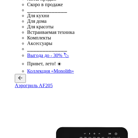
Скоро в продаже
⎯⎯⎯⎯⎯⎯⎯⎯⎯⎯⎯⎯⎯
Для кухни
Для дома
Для красоты
Встраиваемая техника
Комплекты
Аксессуары
⎯⎯⎯⎯⎯⎯⎯⎯⎯⎯⎯⎯⎯
Выгода до - 30% 🏷️
Привет, лето! ☀️
Коллекция «Monolith»
Аэрогриль AF205