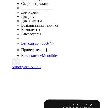
Скоро в продаже
⎯⎯⎯⎯⎯⎯⎯⎯⎯⎯⎯⎯⎯
Для кухни
Для дома
Для красоты
Встраиваемая техника
Комплекты
Аксессуары
⎯⎯⎯⎯⎯⎯⎯⎯⎯⎯⎯⎯⎯
Выгода до - 30% 🏷️
Привет, лето! ☀️
Коллекция «Monolith»
Аэрогриль AF205