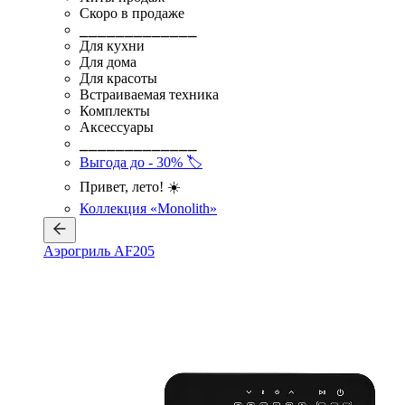
Скоро в продаже
⎯⎯⎯⎯⎯⎯⎯⎯⎯⎯⎯⎯⎯
Для кухни
Для дома
Для красоты
Встраиваемая техника
Комплекты
Аксессуары
⎯⎯⎯⎯⎯⎯⎯⎯⎯⎯⎯⎯⎯
Выгода до - 30% 🏷️
Привет, лето! ☀️
Коллекция «Monolith»
Аэрогриль AF205