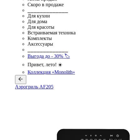
Скоро в продаже
⎯⎯⎯⎯⎯⎯⎯⎯⎯⎯⎯⎯⎯
Для кухни
Для дома
Для красоты
Встраиваемая техника
Комплекты
Аксессуары
⎯⎯⎯⎯⎯⎯⎯⎯⎯⎯⎯⎯⎯
Выгода до - 30% 🏷️
Привет, лето! ☀️
Коллекция «Monolith»
Аэрогриль AF205