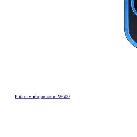
Робот-мойщик окон W600