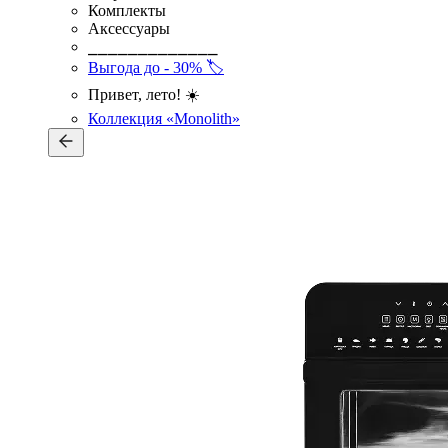
Комплекты
Аксессуары
⎯⎯⎯⎯⎯⎯⎯⎯⎯⎯⎯⎯⎯
Выгода до - 30% 🏷️
Привет, лето! ☀️
Коллекция «Monolith»