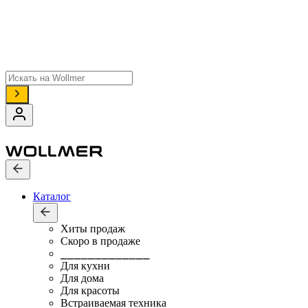
Поиск
товаров
Каталог
Хиты продаж
Скоро в продаже
⎯⎯⎯⎯⎯⎯⎯⎯⎯⎯⎯⎯⎯
Для кухни
Для дома
Для красоты
Встраиваемая техника