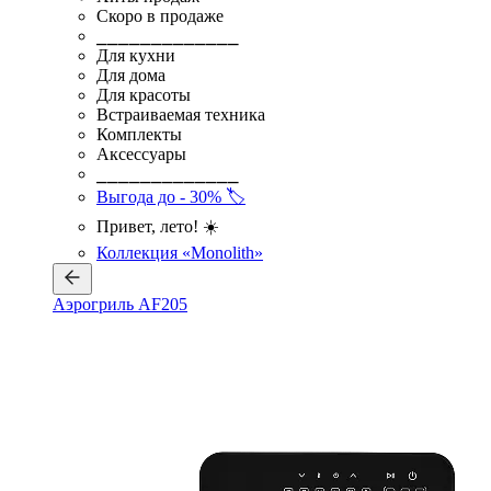
Скоро в продаже
⎯⎯⎯⎯⎯⎯⎯⎯⎯⎯⎯⎯⎯
Для кухни
Для дома
Для красоты
Встраиваемая техника
Комплекты
Аксессуары
⎯⎯⎯⎯⎯⎯⎯⎯⎯⎯⎯⎯⎯
Выгода до - 30% 🏷️
Привет, лето! ☀️
Коллекция «Monolith»
Аэрогриль AF205